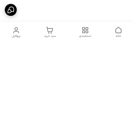
خانه
دسته‌بندی
سبد خرید
پروفایل
دسترسی سریع
شرایط تعویض و مرجوعی
تماس با ما
کالا
درباره ما
کد تخفیفات روزانه هوجی
کالا
نحوه پیگیری سفارشات و کد
مرسولات