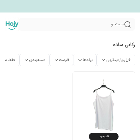
جستجو
رکابی ساده
پربازدیدترین
برندها
قیمت
دسته‌بندی
فقط محص
ناموجود