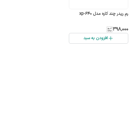
رم ریدر چند کاره مدل xp-640
۳۹۸٬۰۰۰
افزودن به سبد