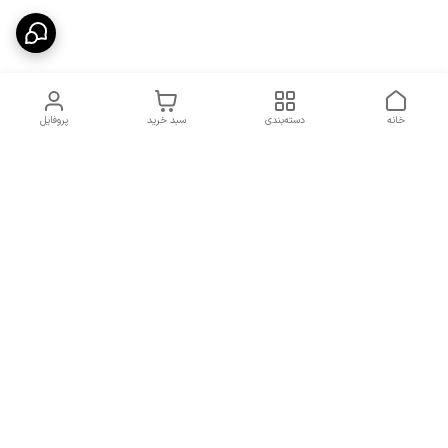
خانه
دسته‌بندی
سبد خرید
پروفایل
دسترسی سریع
شرایط تعویض و مرجوعی
تماس با ما
کالا
درباره ما
کد تخفیفات روزانه هوجی
کالا
نحوه پیگیری سفارشات و کد
مرسولات