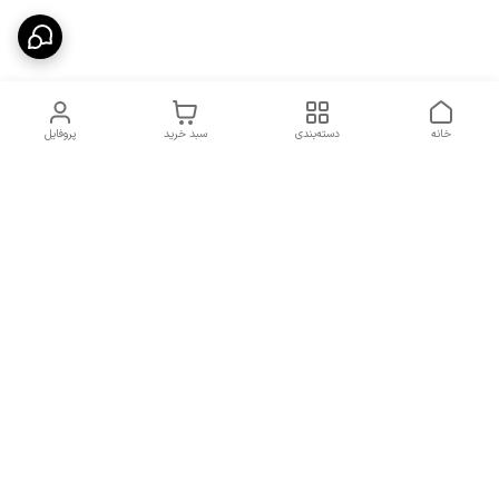
خانه
دسته‌بندی
سبد خرید
پروفایل
دسترسی سریع
شرایط تعویض و مرجوعی
تماس با ما
کالا
درباره ما
کد تخفیفات روزانه هوجی
کالا
نحوه پیگیری سفارشات و کد
مرسولات