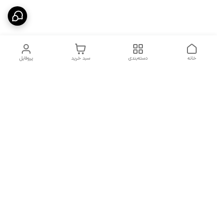
خانه
دسته‌بندی
سبد خرید
پروفایل
دسترسی سریع
شرایط تعویض و مرجوعی
تماس با ما
کالا
درباره ما
کد تخفیفات روزانه هوجی
کالا
نحوه پیگیری سفارشات و کد
مرسولات