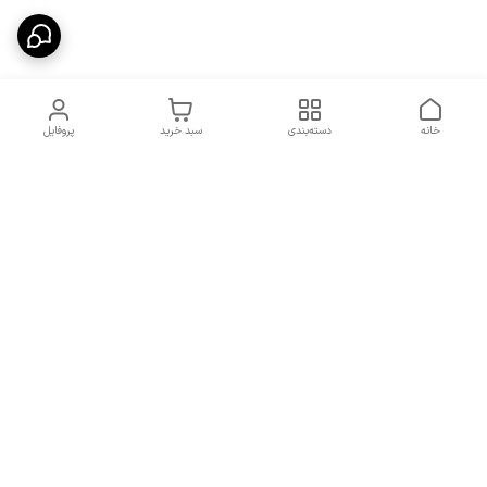
خانه
دسته‌بندی
سبد خرید
پروفایل
دسترسی سریع
شرایط تعویض و مرجوعی
تماس با ما
کالا
درباره ما
کد تخفیفات روزانه هوجی
کالا
نحوه پیگیری سفارشات و کد
مرسولات