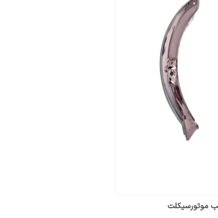
قب موتورسیکلت