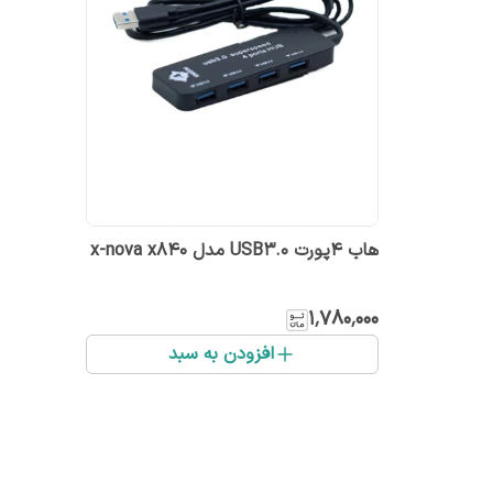
هاب ۴پورت USB3.0 مدل x-nova x840
۱٬۷۸۰٬۰۰۰
افزودن به سبد