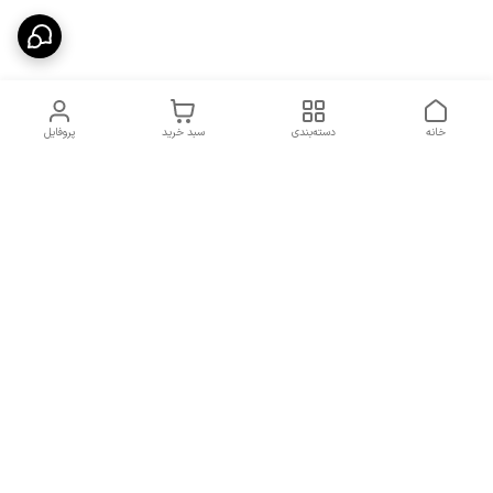
خانه
دسته‌بندی
سبد خرید
پروفایل
دسترسی سریع
شرایط تعویض و مرجوعی
تماس با ما
کالا
درباره ما
کد تخفیفات روزانه هوجی
کالا
نحوه پیگیری سفارشات و کد
مرسولات