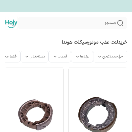
جستجو
خریدلنت عقب موتورسیکلت هوندا
جدیدترین
برندها
قیمت
دسته‌بندی
فقط محصو