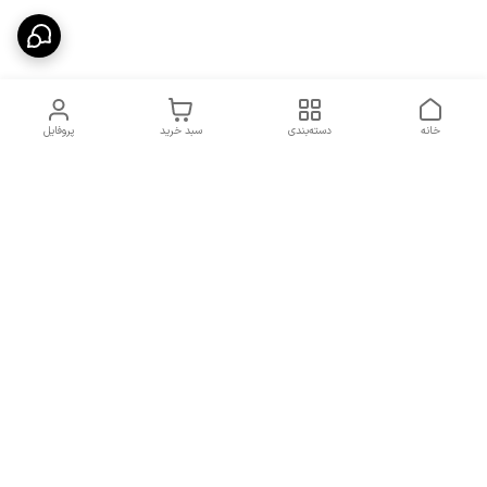
خانه
دسته‌بندی
سبد خرید
پروفایل
دسترسی سریع
شرایط تعویض و مرجوعی
تماس با ما
کالا
درباره ما
کد تخفیفات روزانه هوجی
کالا
نحوه پیگیری سفارشات و کد
مرسولات