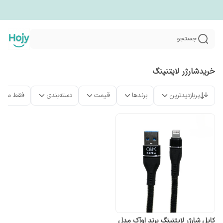
جستجو
خریدشارژر لایتنینگ
پربازدیدترین
برندها
قیمت
دسته‌بندی
فقط محص
کابل شارژر لایتنینگ برند اوآک مدل