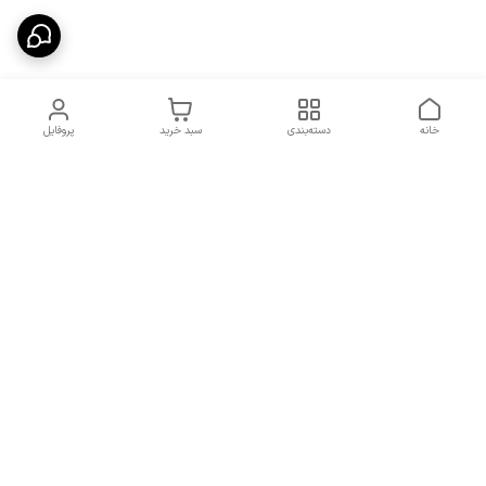
خانه
دسته‌بندی
سبد خرید
پروفایل
دسترسی سریع
شرایط تعویض و مرجوعی
تماس با ما
کالا
درباره ما
کد تخفیفات روزانه هوجی
کالا
نحوه پیگیری سفارشات و کد
مرسولات