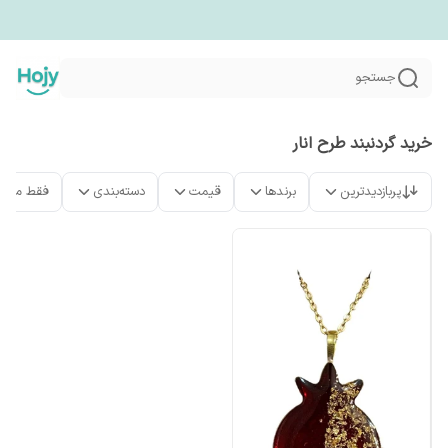
جستجو
خرید گردنبند طرح انار
پربازدیدترین
برندها
قیمت
دسته‌بندی
فقط محص