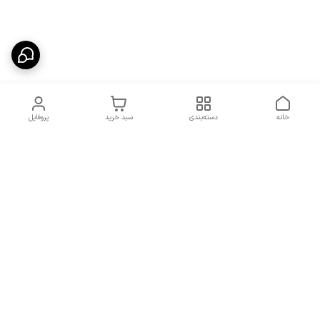
خانه
دسته‌بندی
سبد خرید
پروفایل
دسترسی سریع
شرایط تعویض و مرجوعی
تماس با ما
کالا
درباره ما
کد تخفیفات روزانه هوجی