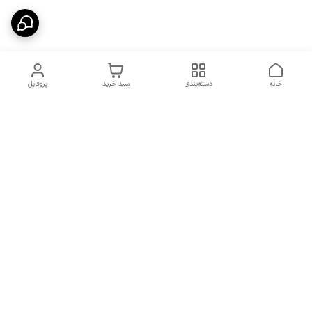
خانه
دسته‌بندی
سبد خرید
پروفایل
دسترسی سریع
شرایط تعویض و مرجوعی
تماس با ما
کالا
درباره ما
کد تخفیفات روزانه هوجی
کالا
نحوه پیگیری سفارشات و کد
مرسولات