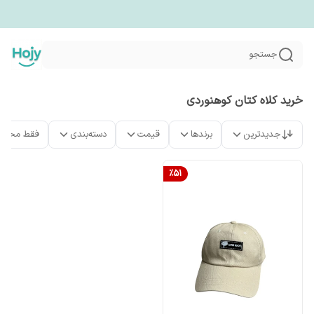
جستجو
خرید کلاه کتان کوهنوردی
جدیدترین
برندها
قیمت
دسته‌بندی
فقط محصو
%
51