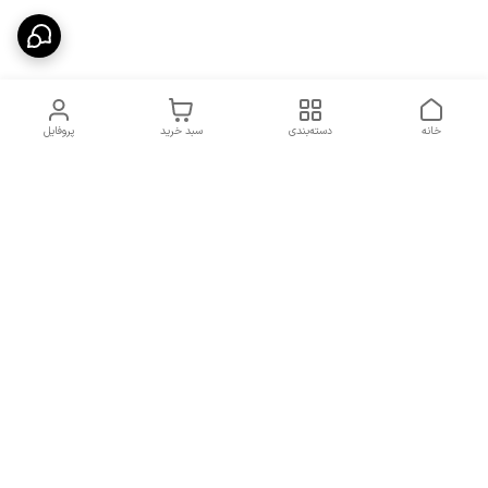
خانه
دسته‌بندی
سبد خرید
پروفایل
دسترسی سریع
شرایط تعویض و مرجوعی
تماس با ما
کالا
درباره ما
کد تخفیفات روزانه هوجی
کالا
نحوه پیگیری سفارشات و کد
مرسولات