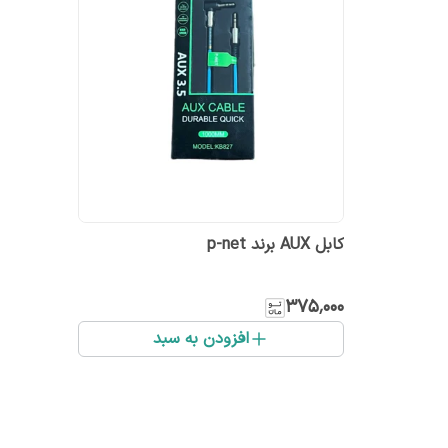
کابل AUX برند p-net
۳۷۵٬۰۰۰
افزودن به سبد