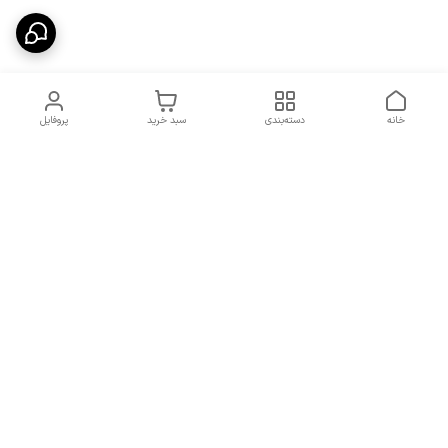
خانه
دسته‌بندی
سبد خرید
پروفایل
دسترسی سریع
شرایط تعویض و مرجوعی
تماس با ما
کالا
درباره ما
کد تخفیفات روزانه هوجی
کالا
نحوه پیگیری سفارشات و کد
مرسولات