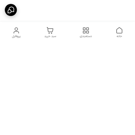
خانه
دسته‌بندی
سبد خرید
پروفایل
دسترسی سریع
شرایط تعویض و مرجوعی
تماس با ما
کالا
درباره ما
کد تخفیفات روزانه هوجی
کالا
نحوه پیگیری سفارشات و کد
مرسولات