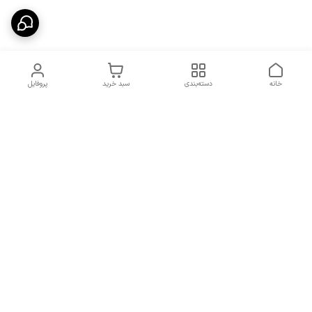
خانه
دسته‌بندی
سبد خرید
پروفایل
دسترسی سریع
شرایط تعویض و مرجوعی
تماس با ما
کالا
درباره ما
کد تخفیفات روزانه هوجی
کالا
نحوه پیگیری سفارشات و کد
مرسولات