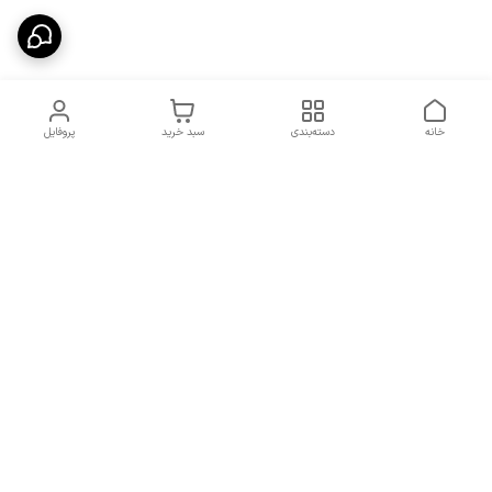
خانه
دسته‌بندی
سبد خرید
پروفایل
دسترسی سریع
شرایط تعویض و مرجوعی
تماس با ما
کالا
درباره ما
کد تخفیفات روزانه هوجی
کالا
نحوه پیگیری سفارشات و کد
مرسولات