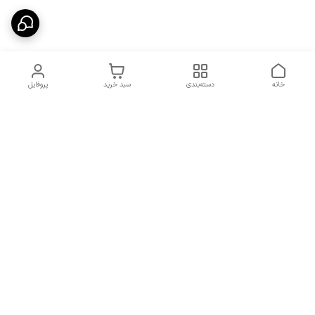
خانه
دسته‌بندی
سبد خرید
پروفایل
دسترسی سریع
شرایط تعویض و مرجوعی
تماس با ما
کالا
درباره ما
کد تخفیفات روزانه هوجی
کالا
نحوه پیگیری سفارشات و کد
مرسولات