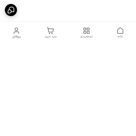
خانه
دسته‌بندی
سبد خرید
پروفایل
دسترسی سریع
شرایط تعویض و مرجوعی
تماس با ما
کالا
درباره ما
کد تخفیفات روزانه هوجی
کالا
نحوه پیگیری سفارشات و کد
مرسولات