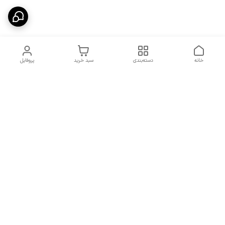
خانه
دسته‌بندی
سبد خرید
پروفایل
دسترسی سریع
شرایط تعویض و مرجوعی
تماس با ما
کالا
درباره ما
کد تخفیفات روزانه هوجی
کالا
نحوه پیگیری سفارشات و کد
مرسولات