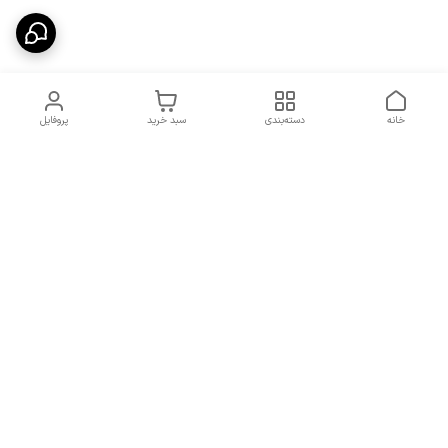
خانه
دسته‌بندی
سبد خرید
پروفایل
دسترسی سریع
شرایط تعویض و مرجوعی
تماس با ما
کالا
درباره ما
کد تخفیفات روزانه هوجی
کالا
نحوه پیگیری سفارشات و کد
مرسولات