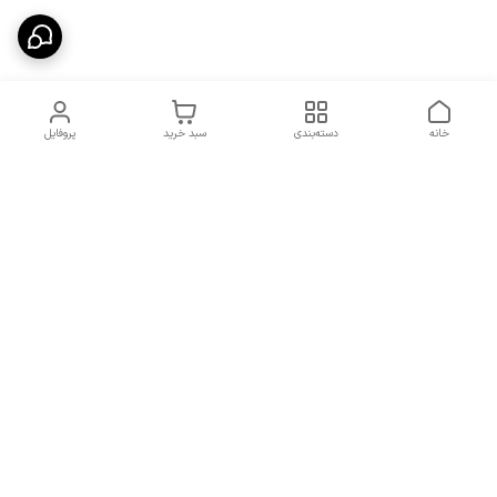
خانه
دسته‌بندی
سبد خرید
پروفایل
دسترسی سریع
شرایط تعویض و مرجوعی
تماس با ما
کالا
درباره ما
کد تخفیفات روزانه هوجی
کالا
نحوه پیگیری سفارشات و کد
مرسولات