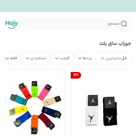
جستجو
جوراب ساق بلند
جدیدترین
برندها
قیمت
دسته‌بندی
فقط محصو
%
21