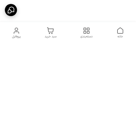
خانه
دسته‌بندی
سبد خرید
پروفایل
دسترسی سریع
شرایط تعویض و مرجوعی
تماس با ما
کالا
درباره ما
کد تخفیفات روزانه هوجی
کالا
نحوه پیگیری سفارشات و کد
مرسولات