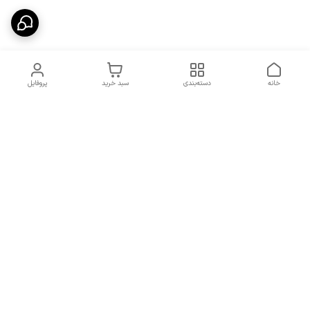
خانه
دسته‌بندی
سبد خرید
پروفایل
دسترسی سریع
شرایط تعویض و مرجوعی
تماس با ما
کالا
درباره ما
کد تخفیفات روزانه هوجی
کالا
نحوه پیگیری سفارشات و کد
مرسولات