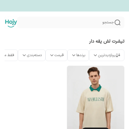
جستجو
تیشرت لش یقه دار
پربازدیدترین
برندها
قیمت
دسته‌بندی
فقط محص