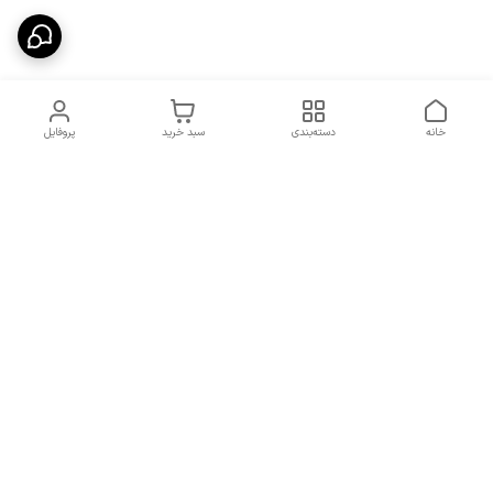
خانه
دسته‌بندی
سبد خرید
پروفایل
دسترسی سریع
شرایط تعویض و مرجوعی
تماس با ما
کالا
درباره ما
کد تخفیفات روزانه هوجی
کالا
نحوه پیگیری سفارشات و کد
مرسولات