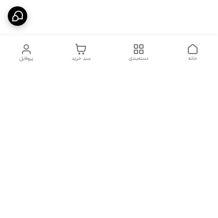
خانه
دسته‌بندی
سبد خرید
پروفایل
دسترسی سریع
شرایط تعویض و مرجوعی
تماس با ما
کالا
درباره ما
کد تخفیفات روزانه هوجی
کالا
نحوه پیگیری سفارشات و کد
مرسولات