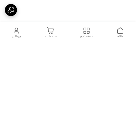
خانه
دسته‌بندی
سبد خرید
پروفایل
دسترسی سریع
شرایط تعویض و مرجوعی
تماس با ما
کالا
درباره ما
کد تخفیفات روزانه هوجی
کالا
نحوه پیگیری سفارشات و کد
مرسولات