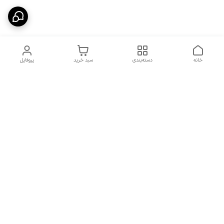
خانه
دسته‌بندی
سبد خرید
پروفایل
دسترسی سریع
شرایط تعویض و مرجوعی
تماس با ما
کالا
درباره ما
کد تخفیفات روزانه هوجی
کالا
نحوه پیگیری سفارشات و کد
مرسولات