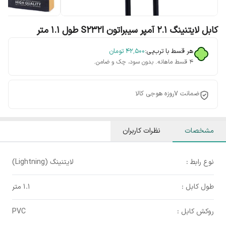
کابل لایتنینگ 2.1 آمپر سیبراتون S232I طول 1.1 متر
هر قسط با ترب‌پی:
۴۲٬۵۰۰
تومان
۴ قسط ماهانه. بدون سود، چک و ضامن.
ضمانت 7روزه هوجی کالا
مشخصات
نظرات کاربران
نوع رابط :
لایتنینگ (Lightning)
طول کابل :
1.1 متر
روکش کابل :
PVC