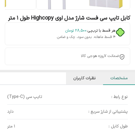
کابل تایپ سی فست شارژ مدل اوی Highcopy طول 1 متر
هر قسط با ترب‌پی:
۲۸٬۵۰۰
تومان
۴ قسط ماهانه. بدون سود، چک و ضامن.
ضمانت 7روزه هوجی کالا
مشخصات
نظرات کاربران
نوع رابط :
تایپ سی (Type-C)
پشتیبانی از شارژ سریع :
دارد
طول کابل :
1 متر