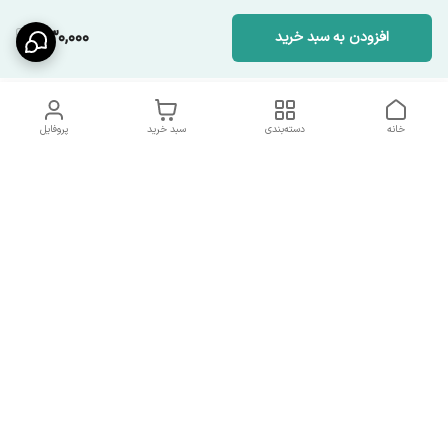
330,000
افزودن به سبد خرید
خانه
دسته‌بندی
سبد خرید
پروفایل
دسترسی سریع
شرایط تعویض و مرجوعی
تماس با ما
کالا
درباره ما
کد تخفیفات روزانه هوجی
کالا
نحوه پیگیری سفارشات و کد
مرسولات