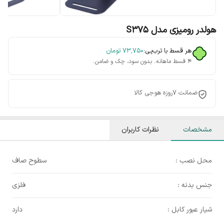
هولدر رومیزی مدل S375
هر قسط با ترب‌پی:
۷۳٬۷۵۰
تومان
۴ قسط ماهانه. بدون سود، چک و ضامن.
ضمانت 7روزه هوجی کالا
مشخصات
نظرات کاربران
محل نصب :
سطوح صاف
جنس بدنه :
فلزی
شیار عبور کابل :
دارد