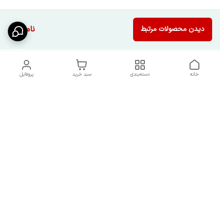
ناموجود
دیدن محصولات مرتبط
خانه
دسته‌بندی
سبد خرید
پروفایل
دسترسی سریع
شرایط تعویض و مرجوعی
تماس با ما
کالا
درباره ما
کد تخفیفات روزانه هوجی
کالا
نحوه پیگیری سفارشات و کد