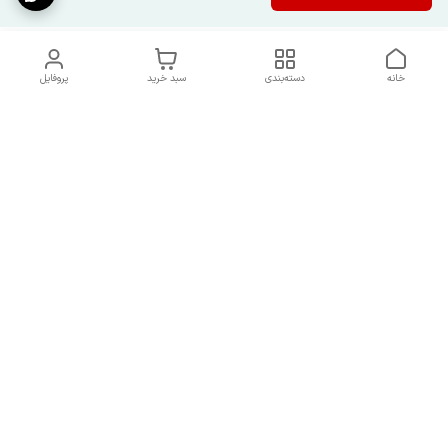
خانه
دسته‌بندی
سبد خرید
پروفایل
دسترسی سریع
شرایط تعویض و مرجوعی
تماس با ما
کالا
درباره ما
کد تخفیفات روزانه هوجی
کالا
نحوه پیگیری سفارشات و کد
مرسولات
هفت روز هفته ، از ساعت ۹صبح الی ۹شب پاسخگوی شما هستیم