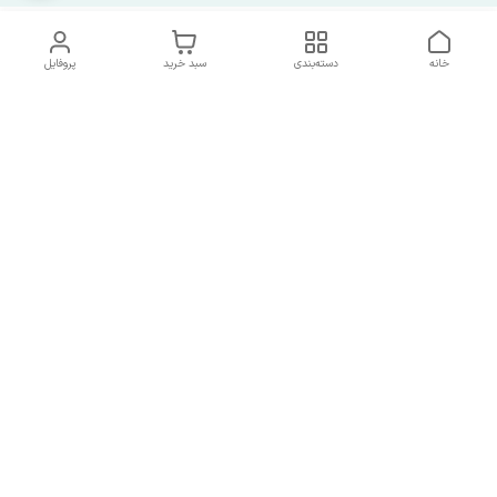
خانه
دسته‌بندی
سبد خرید
پروفایل
دسترسی سریع
شرایط تعویض و مرجوعی
تماس با ما
کالا
درباره ما
کد تخفیفات روزانه هوجی
کالا
نحوه پیگیری سفارشات و کد
مرسولات
هفت روز هفته ، از ساعت ۹صبح الی ۹شب پاسخگوی شما هستیم
در صورتی که نیاز به مشاوره و پشتیبانی داشتید از طریق راه های