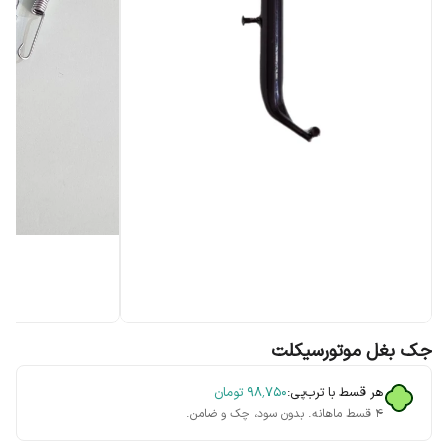
جک بغل موتورسیکلت
هر قسط با ترب‌پی:
۹۸٬۷۵۰
تومان
۴ قسط ماهانه. بدون سود، چک و ضامن.