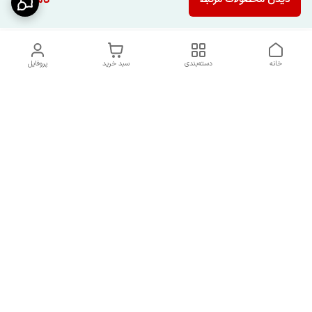
ناموجود
خانه
دسته‌بندی
سبد خرید
پروفایل
دسترسی سریع
شرایط تعویض و مرجوعی
تماس با ما
کالا
درباره ما
کد تخفیفات روزانه هوجی
کالا
نحوه پیگیری سفارشات و کد
مرسولات