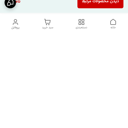
ناموجود
دیدن محصولات مرتبط
خانه
دسته‌بندی
سبد خرید
پروفایل
دسترسی سریع
شرایط تعویض و مرجوعی
تماس با ما
کالا
درباره ما
کد تخفیفات روزانه هوجی
کالا
نحوه پیگیری سفارشات و کد
مرسولات