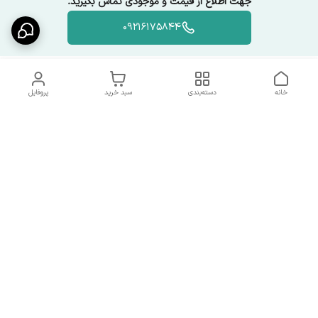
جهت اطلاع از قیمت و موجودی تماس بگیرید.
09216175844
خانه
دسته‌بندی
سبد خرید
پروفایل
دسترسی سریع
شرایط تعویض و مرجوعی
تماس با ما
کالا
درباره ما
کد تخفیفات روزانه هوجی
کالا
نحوه پیگیری سفارشات و کد
مرسولات