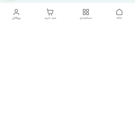
خانه
دسته‌بندی
سبد خرید
پروفایل
دسترسی سریع
شرایط تعویض و مرجوعی
تماس با ما
کالا
درباره ما
کد تخفیفات روزانه هوجی
کالا
نحوه پیگیری سفارشات و کد
مرسولات
هفت روز هفته ، از ساعت ۹صبح الی ۹شب پاسخگوی شما هستیم
در صورتی که نیاز به مشاوره و پشتیبانی داشتید از طریق راه های