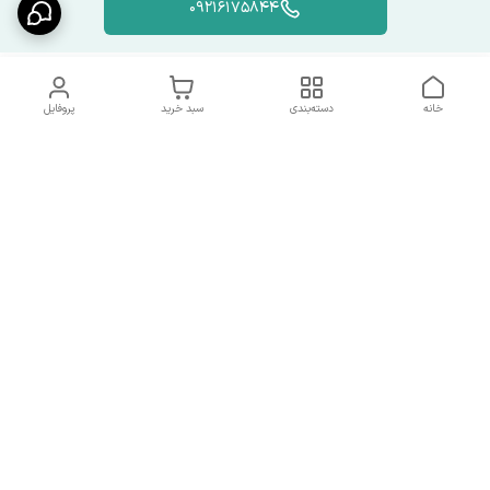
09216175844
خانه
دسته‌بندی
سبد خرید
پروفایل
دسترسی سریع
شرایط تعویض و مرجوعی
تماس با ما
کالا
درباره ما
کد تخفیفات روزانه هوجی
کالا
نحوه پیگیری سفارشات و کد
مرسولات