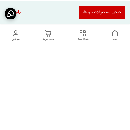
ناموجود
دیدن محصولات مرتبط
خانه
دسته‌بندی
سبد خرید
پروفایل
دسترسی سریع
شرایط تعویض و مرجوعی
تماس با ما
کالا
درباره ما
کد تخفیفات روزانه هوجی
کالا
نحوه پیگیری سفارشات و کد