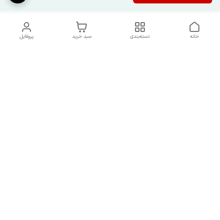
خانه
دسته‌بندی
سبد خرید
پروفایل
دسترسی سریع
شرایط تعویض و مرجوعی
تماس با ما
کالا
درباره ما
کد تخفیفات روزانه هوجی
کالا
نحوه پیگیری سفارشات و کد
مرسولات
هفت روز هفته ، از ساعت ۹صبح الی ۹شب پاسخگوی شما هستیم