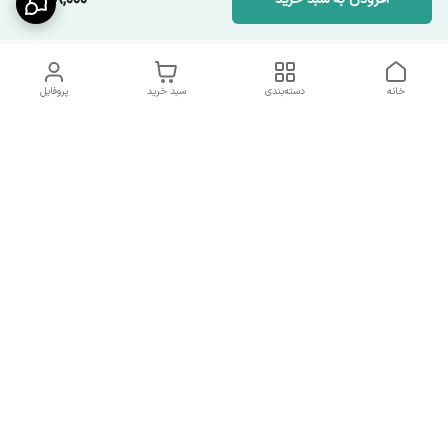
698,000
خانه
دسته‌بندی
سبد خرید
پروفایل
دسترسی سریع
شرایط تعویض و مرجوعی
تماس با ما
کالا
درباره ما
کد تخفیفات روزانه هوجی
کالا
نحوه پیگیری سفارشات و کد
مرسولات