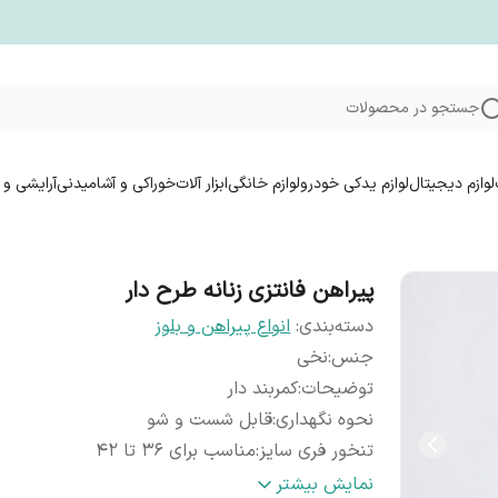
جستجو در محصولات
لوازم دیجیتال
لوازم یدکی خودرو
لوازم خانگی
ابزار آلات
خوراکی و آشامیدنی
آرایشی و 
پیراهن فانتزی زنانه طرح دار
دسته‌بندی
:
انواع پیراهن و بلوز
جنس
:
نخی
توضیحات
:
کمربند دار
نحوه نگهداری
:
قابل شست و شو
تنخور فری سایز
:
مناسب برای ۳۶ تا ۴۲
ضمانت کیفیت کالا
:
۲روز مهلت تست و تعویض
نمایش بیشتر