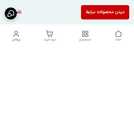
ناموجود
دیدن محصولات مرتبط
خانه
دسته‌بندی
سبد خرید
پروفایل
دسترسی سریع
شرایط تعویض و مرجوعی
تماس با ما
کالا
درباره ما
کد تخفیفات روزانه هوجی
کالا
نحوه پیگیری سفارشات و کد
مرسولات