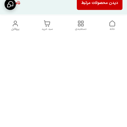
ناموجود
دیدن محصولات مرتبط
خانه
دسته‌بندی
سبد خرید
پروفایل
دسترسی سریع
شرایط تعویض و مرجوعی
تماس با ما
کالا
درباره ما
کد تخفیفات روزانه هوجی
کالا
نحوه پیگیری سفارشات و کد
مرسولات