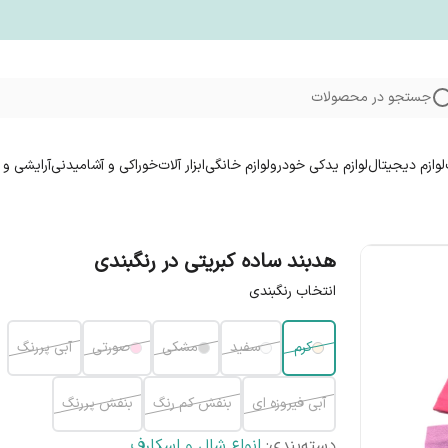
جستجو در محصولات
لوازم دیجیتال
لوازم یدکی خودرو
لوازم خانگی
ابزار آلات
خوراکی و آشامیدنی
آرایشی و 
هدبند ساده کبریتی در رنگبندی
انتخاب رنگبندی
کرم
سفید
مشکی
صورتی
آبی پررنگ
آبی فیروزه ای
بنفش کم رنگ
بنفش پررنگ
دسته‌بندی
:
انواع شال و اسکارف