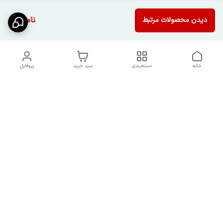
ناموجود
دیدن محصولات مرتبط
خانه
دسته‌بندی
سبد خرید
پروفایل
دسترسی سریع
شرایط تعویض و مرجوعی
تماس با ما
کالا
درباره ما
کد تخفیفات روزانه هوجی
کالا
نحوه پیگیری سفارشات و کد
مرسولات